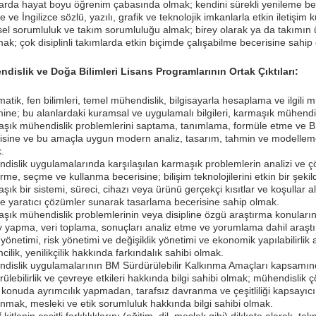
arda hayat boyu öğrenim çabasında olmak; kendini sürekli yenileme be
 ve İngilizce sözlü, yazılı, grafik ve teknolojik imkanlarla etkin iletişim 
sel sorumluluk ve takım sorumluluğu almak; birey olarak ya da takımın üye
mak; çok disiplinli takımlarda etkin biçimde çalışabilme becerisine sahip
dislik ve Doğa Bilimleri Lisans Programlarının Ortak Çıktıları:
atik, fen bilimleri, temel mühendislik, bilgisayarla hesaplama ve ilgili mü
imine; bu alanlardaki kuramsal ve uygulamalı bilgileri, karmaşık mühend
şık mühendislik problemlerini saptama, tanımlama, formüle etme ve B
isine ve bu amaçla uygun modern analiz, tasarım, tahmin ve modellem
.
dislik uygulamalarında karşılaşılan karmaşık problemlerin analizi ve ç
tirme, seçme ve kullanma becerisine; bilişim teknolojilerini etkin bir şek
şık bir sistemi, süreci, cihazı veya ürünü gerçekçi kısıtlar ve koşullar 
de yaratıcı çözümler sunarak tasarlama becerisine sahip olmak.
şık mühendislik problemlerinin veya disipline özgü araştırma konularını
 yapma, veri toplama, sonuçları analiz etme ve yorumlama dahil araştı
 yönetimi, risk yönetimi ve değişiklik yönetimi ve ekonomik yapılabilirlik 
mcilik, yenilikçilik hakkında farkındalık sahibi olmak.
dislik uygulamalarının BM Sürdürülebilir Kalkınma Amaçları kapsamınd
rülebilirlik ve çevreye etkileri hakkında bilgi sahibi olmak; mühendislik
r konuda ayrımcılık yapmadan, tarafsız davranma ve çeşitliliği kapsayıcı 
nmak, mesleki ve etik sorumluluk hakkında bilgi sahibi olmak.