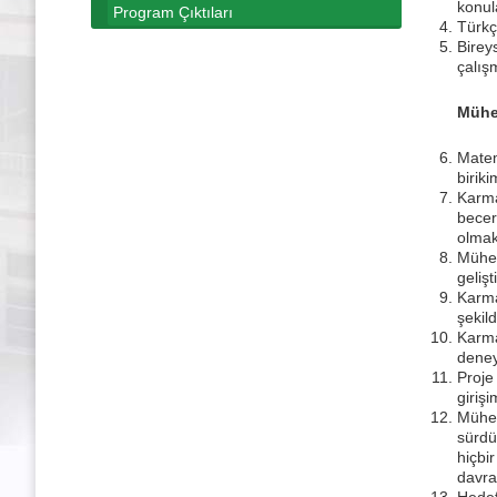
konul
Program Çıktıları
Türkçe
Birey
çalış
Mühen
Matem
birik
Karma
becer
olmak
Mühen
geliş
Karma
şekil
Karma
deney
Proje
girişi
Mühen
sürdü
hiçbi
davra