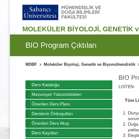
MOLEKÜLER BİYOLOJİ, GENETİK 
BIO Program Çıktıları
MDBF
Moleküler Biyoloji, Genetik ve Biyomühendislik
BIO Pro
Ders Kataloğu
LISTEN
Mezuniyet Yükümlülükleri
Tüm Li
Önerilen Ders Planı
Dünya
Derslerin Önkoşulları
sorum
Önerilen Ders Akışı
Doğa 
yakla
Ders Kayıtları
Eleşti