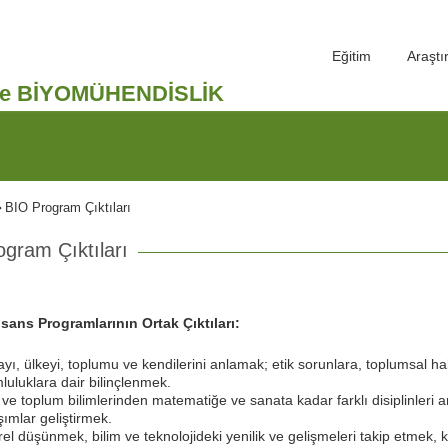
Eğitim
Araşt
ve BİYOMÜHENDİSLİK
BIO Program Çıktıları
gram Çıktıları
sans Programlarının Ortak Çıktıları:
yı, ülkeyi, toplumu ve kendilerini anlamak; etik sorunlara, toplumsal h
luluklara dair bilinçlenmek.
ve toplum bilimlerinden matematiğe ve sanata kadar farklı disiplinleri 
şımlar geliştirmek.
rel düşünmek, bilim ve teknolojideki yenilik ve gelişmeleri takip etmek, k