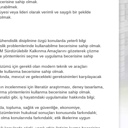
cerisine sahip olmak.
kurabilmek.
si veya lideri olarak verimli ve saygılı bir şekilde
 olmak.
hendislik disiplinine özgü konularda yeterli bilgi
islik problemlerinde kullanabilme becerisine sahip olmak.
M Sürdürülebilir Kalkınma Amaçlarını gözeterek çözme
e yöntemlerini seçme ve uygulama becerisine sahip
özümü için gerekli olan modern teknik ve araçları
ilde kullanma becerisine sahip olmak.
altında, mevcut ve gelecekteki gereksinimleri karşılayacak
n incelenmesi için literatür araştırması, deney tasarlama,
rma yöntemlerini kullanma becerisine sahip olmak.
analizi gibi, iş hayatındaki uygulamalar hakkında bilgi;
a, topluma, sağlık ve güvenliğe, ekonomiye,
 çözümlerinin hukuksal sonuçları konusunda farkındalık;
olma konularında farkındalık; etik ilkelerine uygun