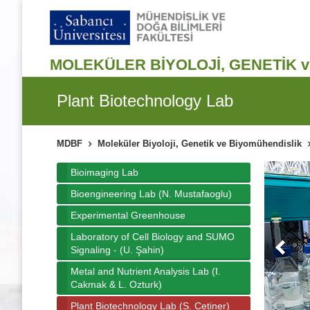
MOLEKÜLER BİYOLOJİ, GENETİK 
Plant Biotechnology Lab
MDBF
Moleküler Biyoloji, Genetik ve Biyomühendislik
Bioimaging Lab
Bioengineering Lab (N. Mustafaoglu)
Experimental Greenhouse
Laboratory of Cell Biology and SUMO
Signaling - (U. Şahin)
Metal and Nutrient Analysis Lab (I.
Cakmak & L. Ozturk)
Plant Biotechnology Lab (S. Cetiner)