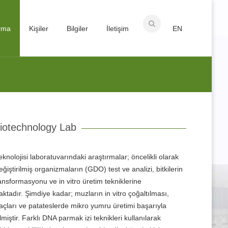
ırma
Kişiler
Bilgiler
İletişim
EN
Biotechnology Lab
teknolojisi laboratuvarındaki araştırmalar; öncelikli olarak
eğiştirilmiş organizmaların (GDO) test ve analizi, bitkilerin
ansformasyonu ve in vitro üretim tekniklerine
tadır. Şimdiye kadar; muzların in vitro çoğaltılması,
çları ve patateslerde mikro yumru üretimi başarıyla
rilmiştir. Farklı DNA parmak izi teknikleri kullanılarak