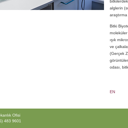
bitkilerdek
alglerin (
araştırma 
Bitki Biyo
moleküler b
ışık mikro
ve çalkala
(Gerçek Za
görüntülem
odası, bit
EN
anlık Ofisi
6) 483 9601