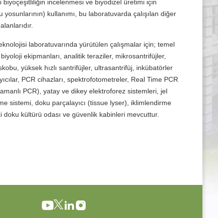
i biyoçeşitliliğin incelenmesi ve biyodizel üretimi için
su yosunlarının) kullanımı, bu laboratuvarda çalışılan diğer
alanlarıdır.
teknolojisi laboratuvarında yürütülen çalışmalar için; temel
iyoloji ekipmanları, analitik teraziler, mikrosantrifüjler,
skobu, yüksek hızlı santrifüjler, ultrasantrifüj, inkübatörler
yıcılar, PCR cihazları, spektrofotometreler, Real Time PCR
manlı PCR), yatay ve dikey elektroforez sistemleri, jel
e sistemi, doku parçalayıcı (tissue lyser), iklimlendirme
ki doku kültürü odası ve güvenlik kabinleri mevcuttur.