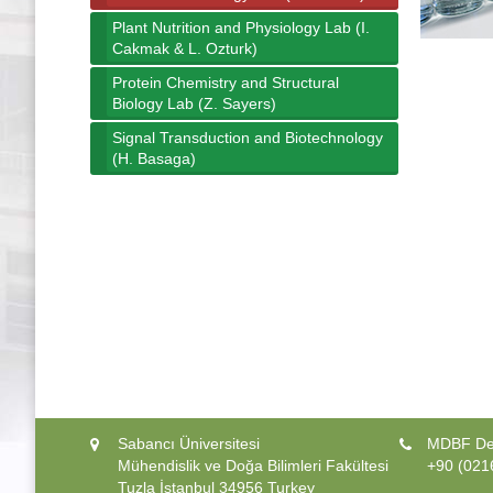
Plant Nutrition and Physiology Lab (I.
Cakmak & L. Ozturk)
Protein Chemistry and Structural
Biology Lab (Z. Sayers)
Signal Transduction and Biotechnology
(H. Basaga)
Sabancı Üniversitesi
MDBF Dek
Mühendislik ve Doğa Bilimleri Fakültesi
+90 (021
Tuzla İstanbul 34956 Turkey